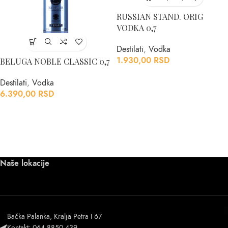
RUSSIAN STAND. ORIG
VODKA 0,7
Destilati
,
Vodka
1.930,00
RSD
BELUGA NOBLE CLASSIC 0,7
Destilati
,
Vodka
6.390,00
RSD
Naše lokacije
Bačka Palanka, Kralja Petra I 67
Kontakt: 064 8850 439