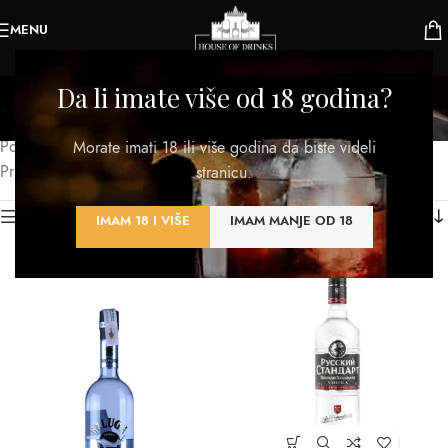
MENU
Rusija
Da li imate više od 18 godina?
Kategorije
Početna
/
Proizvod Zemlja porekla
/
Rusija
Morate imati 18 ili više godina da biste videli
Prikazano je svih 2 rezultata
stranicu.
Kategorije proizvoda
IMAM 18 I VIŠE
IMAM MANJE OD 18