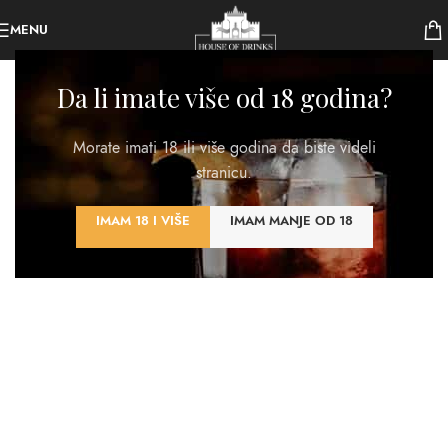
MENU
Da li imate više od 18 godina?
Morate imati 18 ili više godina da biste videli
stranicu.
IMAM 18 I VIŠE
IMAM MANJE OD 18