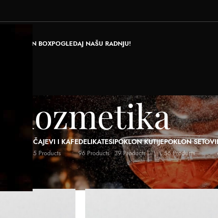
RAJ POKLON BOX
POGLEDAJ NAŠU RADNJU!
Kozmetika
ALI NAPICI
ČAJEVI I KAFE
DELIKATESI
POKLON KUTIJE
POKLON SETOVI
ducts
5 Products
96 Products
39 Products
56 Products
ozmetika
Show