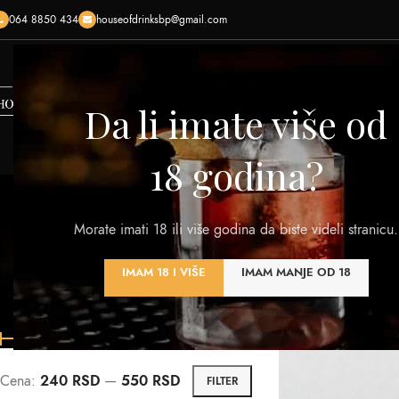
064 8850 434
houseofdrinksbp@gmail.com
HOME
SHOP
O NAMA
KONTAKTIRAJTE NAS
KREI
Da li imate više od
18 godina?
Morate imati 18 ili više godina da biste videli stranicu.
VINA
RAKIJA
VISKI
DESTILATI
PIVA
OST
IMAM 18 I VIŠE
IMAM MANJE OD 18
320 Products
108 Products
125 Products
201 Products
0 Products
7 Pro
FILTER PO CENI
Početna
/
Pokloni
/
K
Cena:
240 RSD
—
550 RSD
FILTER