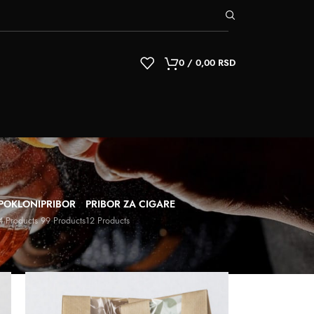
0
/
0,00
RSD
POKLONI
PRIBOR
PRIBOR ZA CIGARE
4 Products
99 Products
12 Products
9
12
18
24