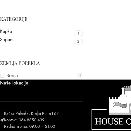
KATEGORIJE
Kupke
1
Sapuni
2
ZEMLJA POREKLA
Srbija
(3)
Naše lokacije
Bačka Palanka, Kralja Petra I 67
Kontakt: 064 8850 439
Radno vreme: 09:00 – 21:00