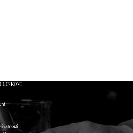
I LINKOVI
unt
rivatnosti