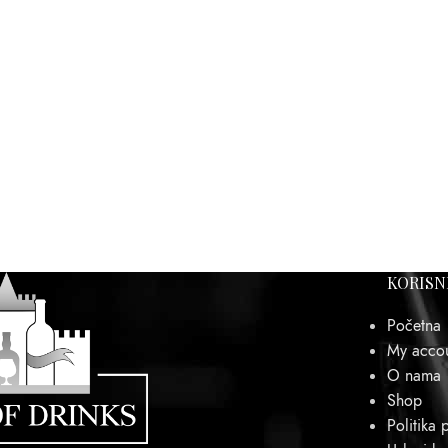
KORISN
Početna
My acco
O nama
Shop
Politika p