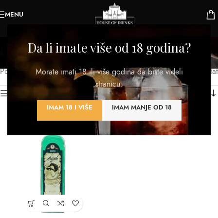
MENU
Absint
Da li imate više od 18 godina?
Kategorije
Početna
/
Destilati
/
Absint
Prikazan jedan rezultat
Morate imati 18 ili više godina da biste videli
stranicu.
Kategorije proizvoda
IMAM 18 I VIŠE
IMAM MANJE OD 18