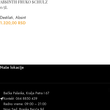
ABSINTH FRUKO SCHULZ
0.5L
Destilati
,
Absint
1.320,00
RSD
Naše lokacije
Bačka Palanka, Kralja Petra I 67
Kontakt: 064 8850 439
Radno vreme: 09:00 – 21:00
Novi Sad, Branka Bajića 9d