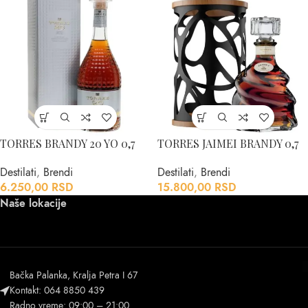
TORRES BRANDY 20 YO 0,7
TORRES JAIMEI BRANDY 0,7
Destilati
,
Brendi
Destilati
,
Brendi
6.250,00
RSD
15.800,00
RSD
Naše lokacije
Bačka Palanka, Kralja Petra I 67
Kontakt: 064 8850 439
Radno vreme: 09:00 – 21:00