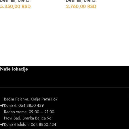
Destilati
,
Brendi
Destilati
,
Brendi
5.350,00
RSD
2.760,00
RSD
Naše lokacije
Bačka Palanka, Kralja Petra I 67
Kontakt: 064 8850 439
Radno vreme: 09:00 – 21:00
Novi Sad, Branka Bajića 9d
Kontakt telefon: 064 8850 434