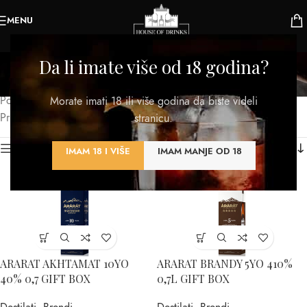
MENU
Jermenija
Da li imate više od 18 godina?
Kategorije
Početna
/
Proizvod Zemlja porekla
/
Jermenija
Morate imati 18 ili više godina da biste videli
Prikazano je svih 2 rezultata
stranicu.
Kategorije proizvoda
IMAM 18 I VIŠE
IMAM MANJE OD 18
ARARAT AKHTAMAT 10YO
ARARAT BRANDY 5YO 410%
40% 0,7 GIFT BOX
0,7L GIFT BOX