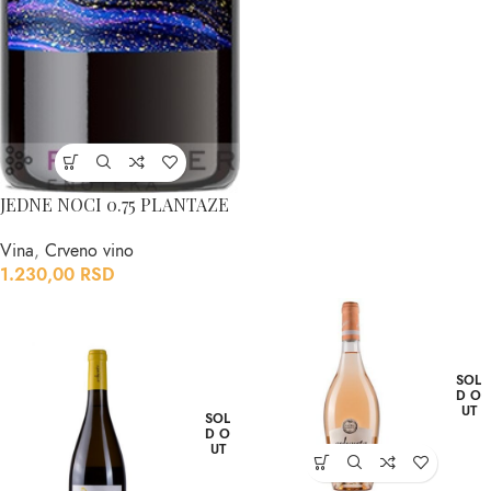
JEDNE NOCI 0.75 PLANTAZE
Vina
,
Crveno vino
1.230,00
RSD
SOL
D O
UT
SOL
D O
UT