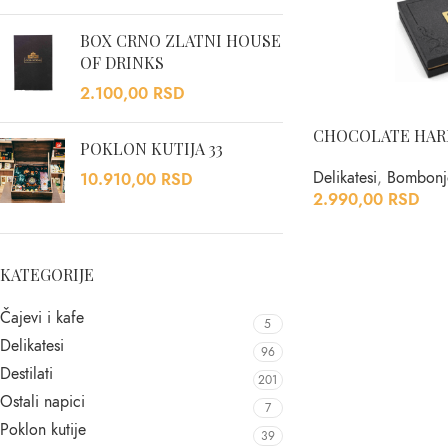
BOX CRNO ZLATNI HOUSE
OF DRINKS
2.100,00
RSD
CHOCOLATE HAR
POKLON KUTIJA 33
Delikatesi
,
Bombonj
10.910,00
RSD
2.990,00
RSD
KATEGORIJE
Čajevi i kafe
5
Delikatesi
96
Destilati
201
Ostali napici
7
Poklon kutije
39