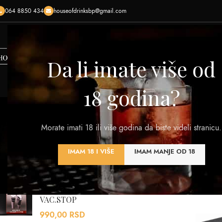
064 8850 434
houseofdrinksbp@gmail.com
HOME
SHOP
O NAMA
KONTAKTIRAJTE NAS
KREI
Da li imate više od
18 godina?
Morate imati 18 ili više godina da biste videli stranicu.
VINA
RAKIJA
VISKI
DESTILATI
PIVA
OST
IMAM 18 I VIŠE
IMAM MANJE OD 18
320 Products
108 Products
125 Products
201 Products
0 Products
7 Pro
NAJBOLJE OCENJENI
Početna
/
Proizvod 
VB SET TOCILICA I
VAC.STOP
990,00
RSD