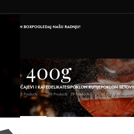
RAJ POKLON BOX
POGLEDAJ NAŠU RADNJU!
400g
ALI NAPICI
ČAJEVI I KAFE
DELIKATESI
POKLON KUTIJE
POKLON SETOVI
ducts
5 Products
96 Products
39 Products
56 Products
Zapremina
/
400g
Show