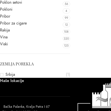
Poklon setovi
56
Pokloni
4
Pribor
99
Pribor za cigare
12
Rakija
108
Vina
320
Viski
125
ZEMLJA POREKLA
Srbija
(1)
Naše lokacije
Bačka Palanka, Kralja Petra I 67