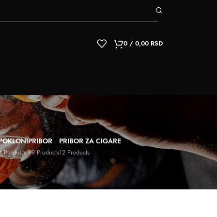
0
/
0,00
RSD
POKLONI
PRIBOR
PRIBOR ZA CIGARE
4 Products
99 Products
12 Products
9
12
18
24