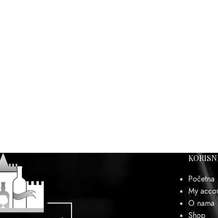
KORISN
Početna
My acco
O nama
Shop