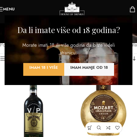
MENU
0,5l
Da li imate više od 18 godina?
Kategorije
Početna
/
Proizvod Zapremina
/
0,5l
Prikazano je svih 9 rezultata
Morate imati 18 ili više godina da biste videli
stranicu.
Kategorije proizvoda
IMAM 18 I VIŠE
IMAM MANJE OD 18