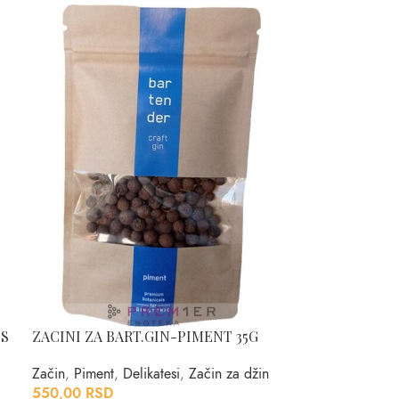
IS
ZACINI ZA BART.GIN-PIMENT 35G
Začin
,
Piment
,
Delikatesi
,
Začin za džin
550,00
RSD