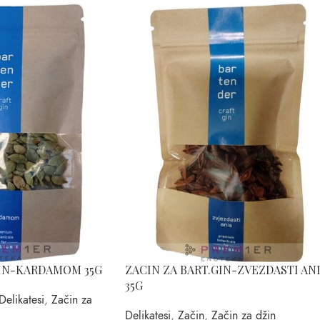
GIN-KARDAMOM 35G
ZACIN ZA BART.GIN-ZVEZDASTI AN
35G
Delikatesi
,
Začin za
Delikatesi
,
Začin
,
Začin za džin