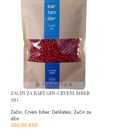
ZACIN ZA BART.GIN-CRVENI BIBER
35G
Začin
,
Crveni biber
,
Delikatesi
,
Začin za
džin
550,00
RSD