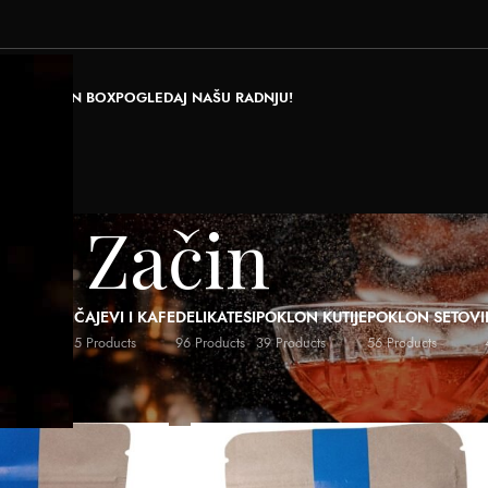
RAJ POKLON BOX
POGLEDAJ NAŠU RADNJU!
Začin
ALI NAPICI
ČAJEVI I KAFE
DELIKATESI
POKLON KUTIJE
POKLON SETOVI
ducts
5 Products
96 Products
39 Products
56 Products
rsta
/
Začin
Show