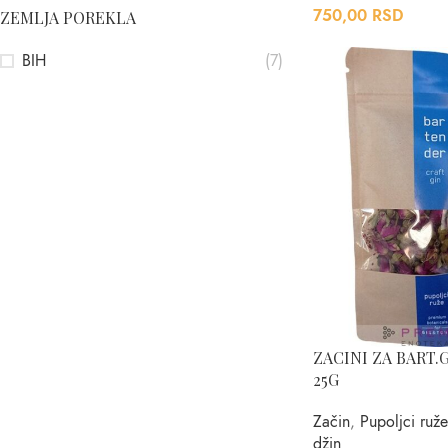
750,00
RSD
ZEMLJA POREKLA
BIH
(7)
ZACINI ZA BART.
25G
Začin
,
Pupoljci ruže
džin