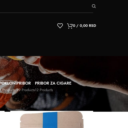
0
/
0,00
RSD
POKLONI
PRIBOR
PRIBOR ZA CIGARE
4 Products
99 Products
12 Products
9
12
18
24