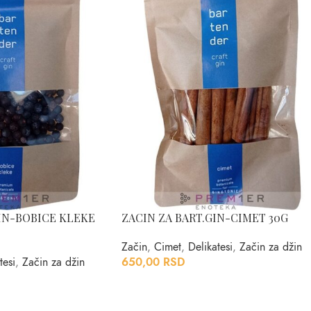
GIN-BOBICE KLEKE
ZACIN ZA BART.GIN-CIMET 30G
Začin
,
Cimet
,
Delikatesi
,
Začin za džin
tesi
,
Začin za džin
650,00
RSD