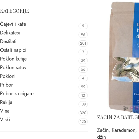
KATEGORIJE
Čajevi i kafe
5
Delikatesi
96
Destilati
201
Ostali napici
7
Poklon kutije
39
Poklon setovi
56
Pokloni
4
Pribor
99
Pribor za cigare
12
Rakija
108
Vina
320
ZACIN ZA BART.
Viski
125
Začin
,
Karadamon
,
džin