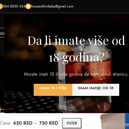
064 8850 434
houseofdrinksbp@gmail.com
HOME
SHOP
O NAMA
KONTAKTIRAJTE NAS
KREI
Da li imate više od
18 godina?
Morate imati 18 ili više godina da biste videli stranicu.
VINA
RAKIJA
VISKI
DESTILATI
PIVA
OST
IMAM 18 I VIŠE
IMAM MANJE OD 18
320 Products
108 Products
125 Products
201 Products
0 Products
7 Pro
FILTER PO CENI
Početna
/
Proizvod V
Cena:
450 RSD
—
750 RSD
FILTER