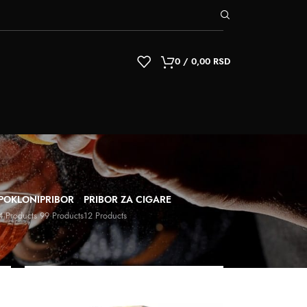
0
/
0,00
RSD
POKLONI
PRIBOR
PRIBOR ZA CIGARE
4 Products
99 Products
12 Products
9
12
18
24