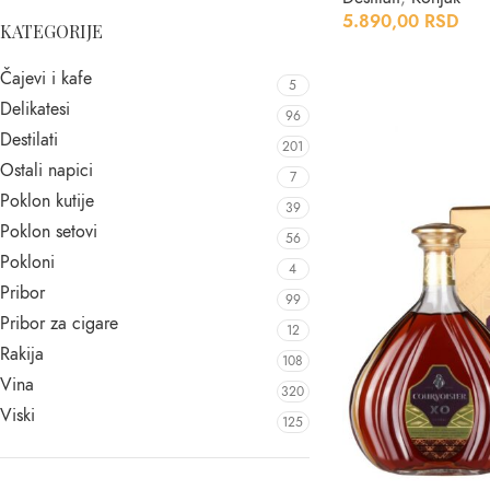
5.890,00
RSD
KATEGORIJE
Čajevi i kafe
5
Delikatesi
96
Destilati
201
Ostali napici
7
Poklon kutije
39
Poklon setovi
56
Pokloni
4
Pribor
99
Pribor za cigare
12
Rakija
108
Vina
320
Viski
125