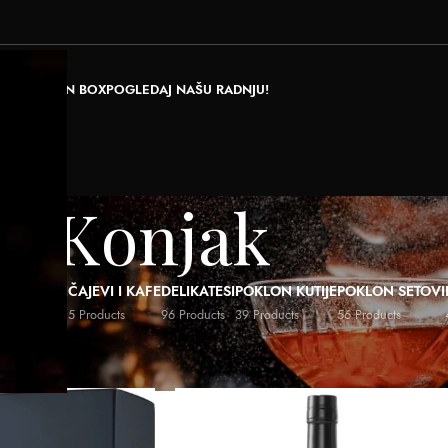
RAJ POKLON BOX
POGLEDAJ NAŠU RADNJU!
Konjak
ALI NAPICI
ČAJEVI I KAFE
DELIKATESI
POKLON KUTIJE
POKLON SETOVI
ducts
5 Products
96 Products
39 Products
56 Products
rsta
/
Konjak
Show