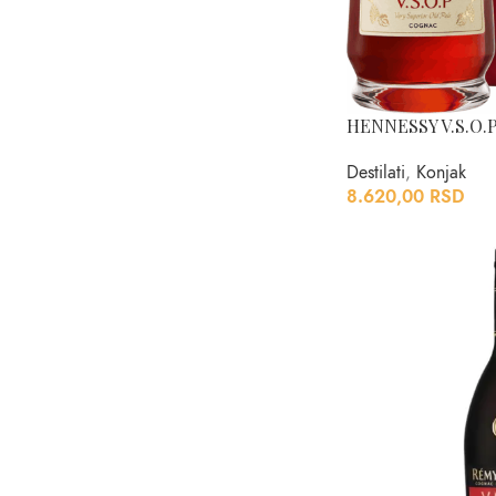
HENNESSY V.S.O.P
Destilati
,
Konjak
8.620,00
RSD