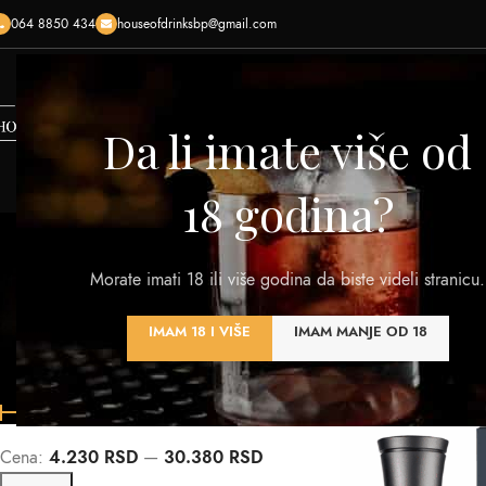
064 8850 434
houseofdrinksbp@gmail.com
HOME
SHOP
O NAMA
KONTAKTIRAJTE NAS
KREI
Da li imate više od
18 godina?
Morate imati 18 ili više godina da biste videli stranicu.
VINA
RAKIJA
VISKI
DESTILATI
PIVA
OST
IMAM 18 I VIŠE
IMAM MANJE OD 18
320 Products
108 Products
125 Products
201 Products
0 Products
7 Pro
FILTER PO CENI
Početna
/
Proizvod V
Cena:
4.230 RSD
—
30.380 RSD