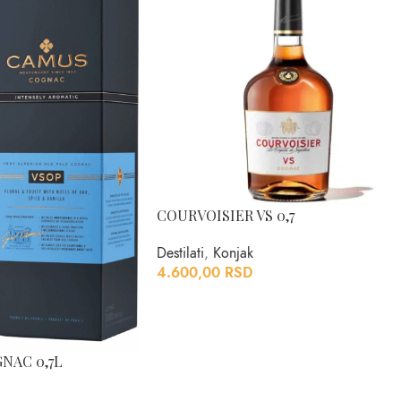
COURVOISIER VS 0,7
Destilati
,
Konjak
4.600,00
RSD
NAC 0,7L