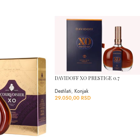
DAVIDOFF XO PRESTIGE 0.7
Destilati
,
Konjak
29.050,00
RSD