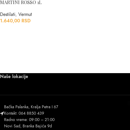
MARTINI ROSSO 1L
Destilati
,
Vermut
1.640,00
RSD
Naše lokacije
Bačka Palanka, Kralja Petra I 67
Kontakt: 064 8850 439
Radno vreme: 09:00 – 21:00
Novi Sad, Branka Bajića 9d