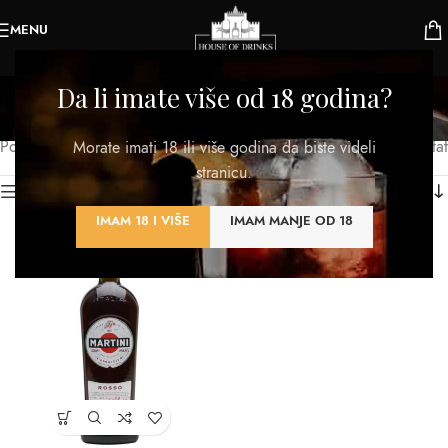
MENU
Crveni vermut
Da li imate više od 18 godina?
Kategorije
Početna
/
Proizvod Vrsta
/
Crveni vermut
Prikazan jedan rezultat
Morate imati 18 ili više godina da biste videli
stranicu.
Kategorije proizvoda
IMAM 18 I VIŠE
IMAM MANJE OD 18