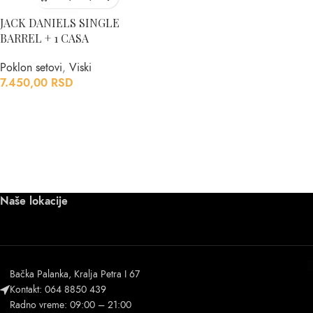
JACK DANIELS SINGLE
BARREL + 1 CASA
Poklon setovi
,
Viski
7.450,00
RSD
Naše lokacije
Bačka Palanka, Kralja Petra I 67
Kontakt: 064 8850 439
Radno vreme: 09:00 – 21:00