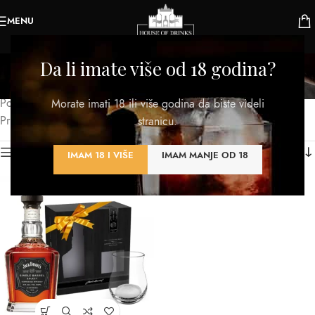
MENU
Viski sa poklon čašom
Da li imate više od 18 godina?
Kategorije
Početna
/
Proizvod TIP
/
Viski sa poklon čašom
Morate imati 18 ili više godina da biste videli
Prikazan jedan rezultat
stranicu.
Kategorije proizvoda
IMAM 18 I VIŠE
IMAM MANJE OD 18