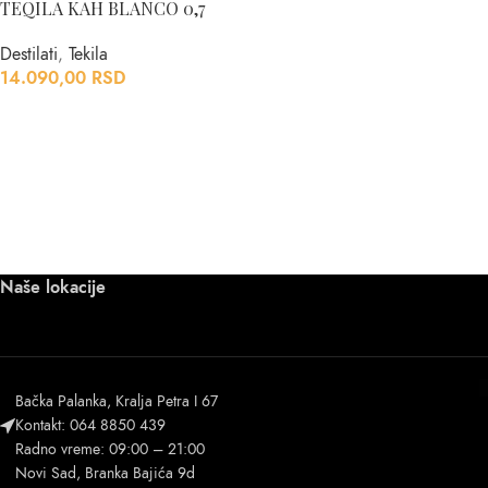
TEQILA KAH BLANCO 0,7
Destilati
,
Tekila
14.090,00
RSD
Naše lokacije
Bačka Palanka, Kralja Petra I 67
Kontakt: 064 8850 439
Radno vreme: 09:00 – 21:00
Novi Sad, Branka Bajića 9d