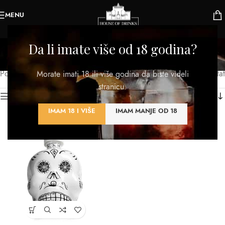
MENU
Tekila sa aromom
Da li imate više od 18 godina?
Kategorije
Početna
/
Proizvod TIP
/
Tekila sa aromom
Prikazan jedan rezultat
Morate imati 18 ili više godina da biste videli
stranicu.
Kategorije proizvoda
IMAM 18 I VIŠE
IMAM MANJE OD 18