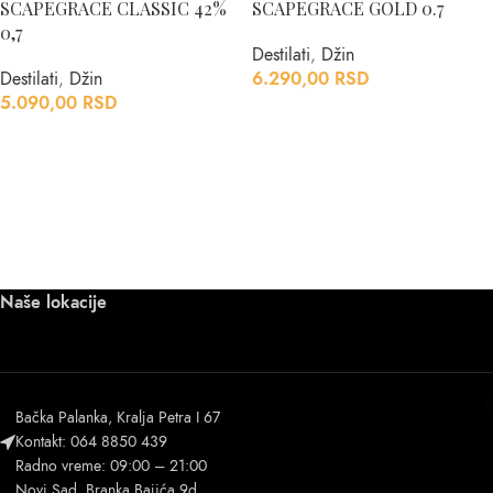
SCAPEGRACE CLASSIC 42%
SCAPEGRACE GOLD 0.7
0,7
Destilati
,
Džin
Destilati
,
Džin
6.290,00
RSD
5.090,00
RSD
Naše lokacije
Bačka Palanka, Kralja Petra I 67
Kontakt: 064 8850 439
Radno vreme: 09:00 – 21:00
Novi Sad, Branka Bajića 9d