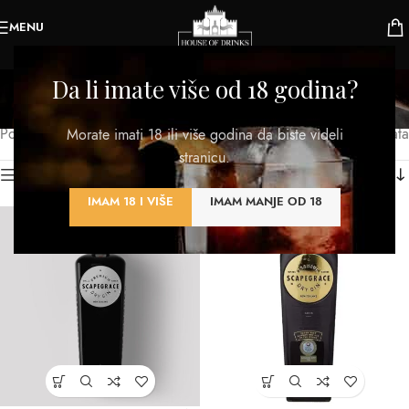
MENU
Suvi
Da li imate više od 18 godina?
Kategorije
Početna
/
Proizvod TIP
/
Suvi
Prikazano je svih 2 rezultata
Morate imati 18 ili više godina da biste videli
stranicu.
Kategorije proizvoda
IMAM 18 I VIŠE
IMAM MANJE OD 18