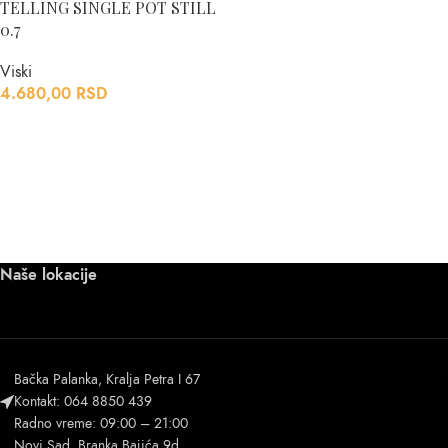
TELLING SINGLE POT STILL
0.7
Viski
4.680,00
RSD
Naše lokacije
Bačka Palanka, Kralja Petra I 67
Kontakt: 064 8850 439
Radno vreme: 09:00 – 21:00
Novi Sad, Branka Bajića 9d