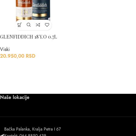
GLENFIDDICH 18 Y.O 0.7L
Viski
20.950,00
RSD
Naše lokacije
Bačka Palanka, Kralja Petra I 67
Kontakt: 064 8850 439