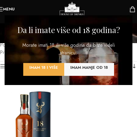
MENU
Single Malt, Small Batch
Da li imate više od 18 godina?
Kategorije
Početna
/
Proizvod TIP
/
Single Malt, Small Batch
Morate imati 18 ili više godina da biste videli
Prikazan jedan rezultat
stranicu.
Kategorije proizvoda
IMAM 18 I VIŠE
IMAM MANJE OD 18