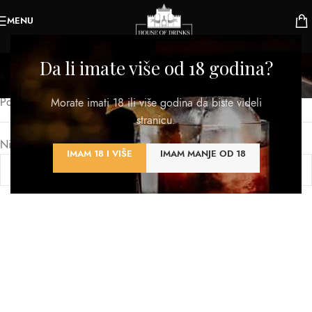
MENU
Šejker
Da li imate više od 18 godina?
Kategorije
Početna
/
Proizvod TIP
/
Šejker
Morate imati 18 ili više godina da biste videli
stranicu.
Nijedan proizvod ne odgovara izabranim kriterijumima.
IMAM 18 I VIŠE
IMAM MANJE OD 18