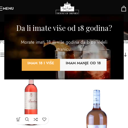
MENU
Rose
Da li imate više od 18 godina?
Kategorije
Početna
/
Proizvod TIP
/
Rose
Prikazano je svih 5 rezultata
Morate imati 18 ili više godina da biste videli
stranicu.
Kategorije proizvoda
IMAM 18 I VIŠE
IMAM MANJE OD 18