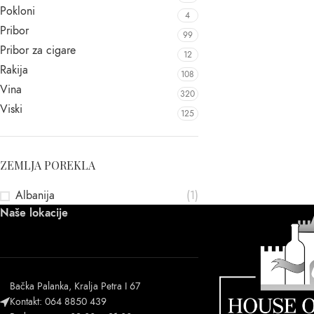
Pokloni
4
Pribor
99
Pribor za cigare
12
Rakija
108
Vina
320
Viski
125
ZEMLJA POREKLA
Albanija
(1)
Naše lokacije
Bačka Palanka, Kralja Petra I 67
Kontakt: 064 8850 439