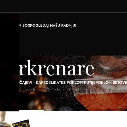
RAJ POKLON BOX
POGLEDAJ NAŠU RADNJU!
Perkrenare
ALI NAPICI
ČAJEVI I KAFE
DELIKATESI
POKLON KUTIJE
POKLON SETOVI
ducts
5 Products
96 Products
39 Products
56 Products
IP
/
Perkrenare
Show