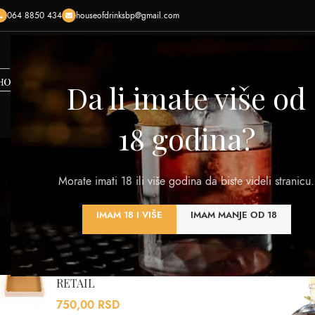
064 8850 434
houseofdrinksbp@gmail.com
HOME
SHOP
O NAMA
KONTAKTIRAJTE NAS
KREI
Da li imate više od
18 godina?
Morate imati 18 ili više godina da biste videli stranicu.
VINA
RAKIJA
VISKI
DESTILATI
PIVA
OST
IMAM 18 I VIŠE
IMAM MANJE OD 18
320 Products
108 Products
125 Products
201 Products
0 Products
7 Pro
NAJBOLJE OCENJENI
Početna
/
Proizvod T
ETNO GAJBICA XL MB
RETAIL
750,00
RSD