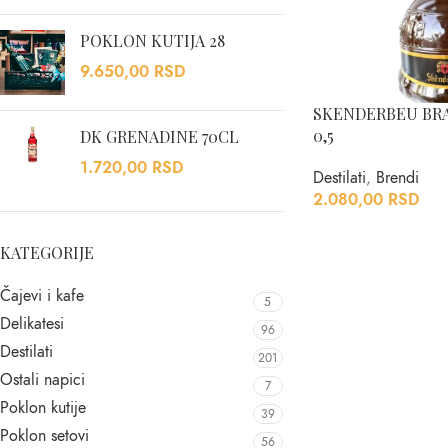
POKLON KUTIJA 28
9.650,00
RSD
SKENDERBEU BR
0,5
DK GRENADINE 70CL
1.720,00
RSD
Destilati
,
Brendi
2.080,00
RSD
KATEGORIJE
Čajevi i kafe
5
Delikatesi
96
Destilati
201
Ostali napici
7
Poklon kutije
39
Poklon setovi
56