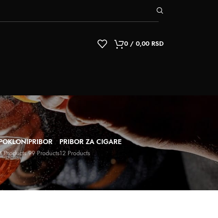
0
/
0,00
RSD
POKLONI
PRIBOR
PRIBOR ZA CIGARE
4 Products
99 Products
12 Products
9
12
18
24