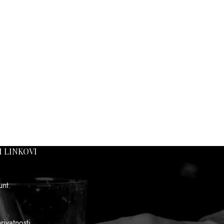
I LINKOVI
unt
rivatnosti