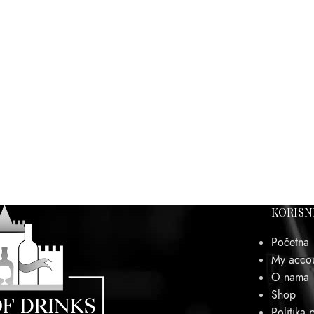
KORISN
Početna
My acco
O nama
Shop
Politika p