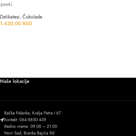
200G
Delikatesi
,
Čokolade
1.420,00
RSD
Naše lokacije
Bačka Palanka, Kralja Petra I 67
Kontakt: 064 8850 439
Radno vreme: 09:00 – 21:00
Novi Sad, Branka Bajića 9d