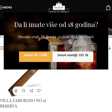
MENU
Figurado
Da li imate više od 18 godina?
Kategorije
Početna
/
Proizvod TIP
/
Figurado
Prikazan jedan rezultat
Morate imati 18 ili više godina da biste videli
stranicu.
Kategorije proizvoda
IMAM 18 I VIŠE
IMAM MANJE OD 18
VILLA ZAMORANO NO.15
RESERVA