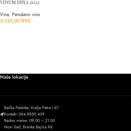
VINUM DINA 2022
Vina
,
Penušavo vino
3.120,00
RSD
Naše lokacije
Bačka Palanka, Kralja Petra I 67
Kontakt: 064 8850 439
Radno vreme: 09:00 – 21:00
Novi Sad, Branka Bajića 9d