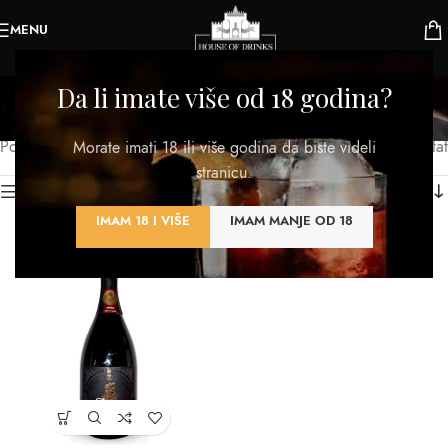
MENU
Belo penušavo
Da li imate više od 18 godina?
Kategorije
Početna
/
Proizvod TIP
/
Belo penušavo
Prikazan jedan rezultat
Morate imati 18 ili više godina da biste videli
stranicu.
Kategorije proizvoda
IMAM 18 I VIŠE
IMAM MANJE OD 18