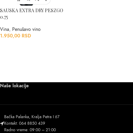
SAUSKA EXTRA DRY PESZGO
0.75
Vina
,
Penušavo vino
1.950,00
RSD
Naše lokacije
Bačka Palanka, Kralja Petra I 67
Kontakt: 064 8850 439
Radno vreme: 09:00 – 21:00