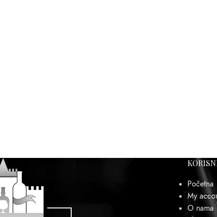
KORISN
Početna
My acco
O nama