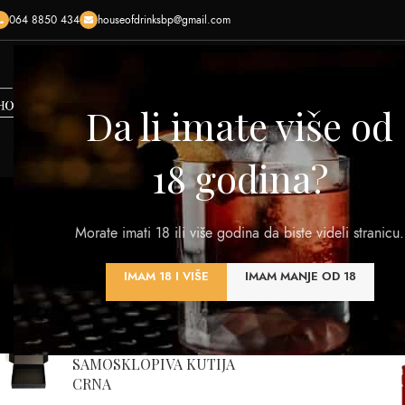
064 8850 434
houseofdrinksbp@gmail.com
HOME
SHOP
O NAMA
KONTAKTIRAJTE NAS
KREI
Da li imate više od
18 godina?
Morate imati 18 ili više godina da biste videli stranicu.
VINA
RAKIJA
VISKI
DESTILATI
PIVA
OST
IMAM 18 I VIŠE
IMAM MANJE OD 18
320 Products
108 Products
125 Products
201 Products
0 Products
7 Pro
NAJBOLJE OCENJENI
Početna
/
Proizvod P
FORMAT TROSLOJNA
SAMOSKLOPIVA KUTIJA
CRNA