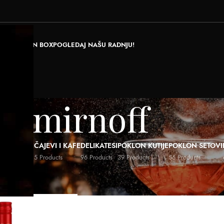
RAJ POKLON BOX
POGLEDAJ NAŠU RADNJU!
Smirnoff
ALI NAPICI
ČAJEVI I KAFE
DELIKATESI
POKLON KUTIJE
POKLON SETOVI
ducts
5 Products
96 Products
39 Products
56 Products
roizvodjač
/
Smirnoff
Show