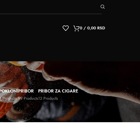
0
/
0,00
RSD
POKLONI
PRIBOR
PRIBOR ZA CIGARE
4 Products
99 Products
12 Products
9
12
18
24