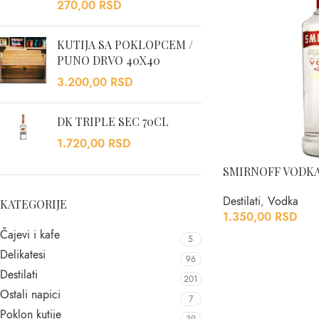
270,00
RSD
KUTIJA SA POKLOPCEM /
PUNO DRVO 40X40
3.200,00
RSD
DK TRIPLE SEC 70CL
1.720,00
RSD
SMIRNOFF VODKA
Destilati
,
Vodka
KATEGORIJE
1.350,00
RSD
Čajevi i kafe
5
Delikatesi
96
Destilati
201
Ostali napici
7
Poklon kutije