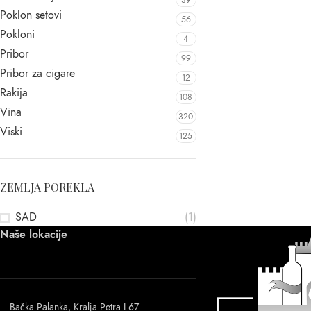
39
Poklon setovi
56
Pokloni
4
Pribor
99
Pribor za cigare
12
Rakija
108
Vina
320
Viski
125
ZEMLJA POREKLA
SAD
(1)
Naše lokacije
Bačka Palanka, Kralja Petra I 67