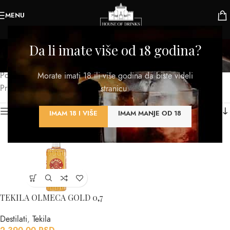
MENU
Olmeca Distillery
Da li imate više od 18 godina?
Kategorije
Početna
/
Proizvod Proizvodjač
/
Olmeca Distillery
Morate imati 18 ili više godina da biste videli
Prikazan jedan rezultat
stranicu.
Kategorije proizvoda
IMAM 18 I VIŠE
IMAM MANJE OD 18
TEKILA OLMECA GOLD 0,7
Destilati
,
Tekila