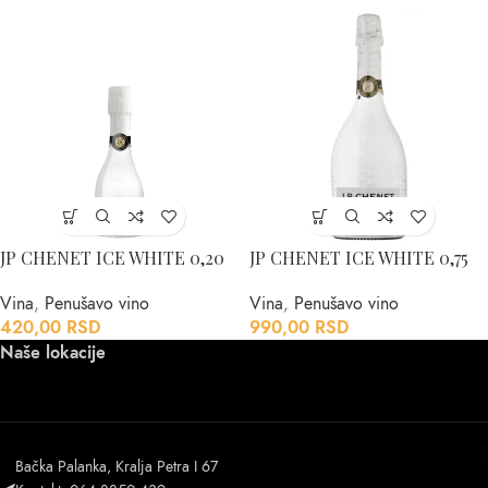
JP CHENET ICE WHITE 0,20
JP CHENET ICE WHITE 0,75
Vina
,
Penušavo vino
Vina
,
Penušavo vino
420,00
RSD
990,00
RSD
Naše lokacije
Bačka Palanka, Kralja Petra I 67