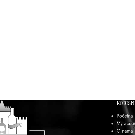
KORISN
Početna
My acco
O nama