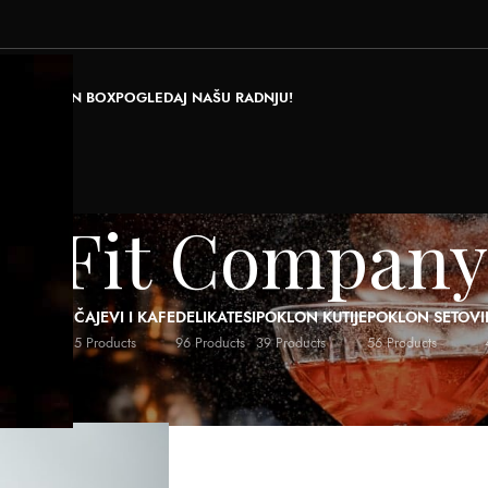
RAJ POKLON BOX
POGLEDAJ NAŠU RADNJU!
&Fit Company
ALI NAPICI
ČAJEVI I KAFE
DELIKATESI
POKLON KUTIJE
POKLON SETOVI
ducts
5 Products
96 Products
39 Products
56 Products
roizvodjač
/
Fun&Fit Company
Show