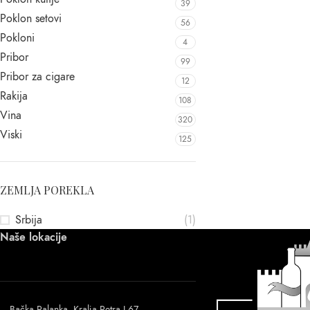
39
Poklon setovi
56
Pokloni
4
Pribor
99
Pribor za cigare
12
Rakija
108
Vina
320
Viski
125
ZEMLJA POREKLA
Srbija
(1)
Naše lokacije
Bačka Palanka, Kralja Petra I 67