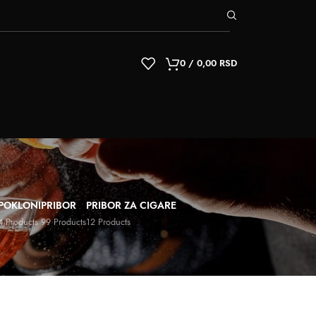
0
/
0,00
RSD
POKLONI
PRIBOR
PRIBOR ZA CIGARE
4 Products
99 Products
12 Products
9
12
18
24