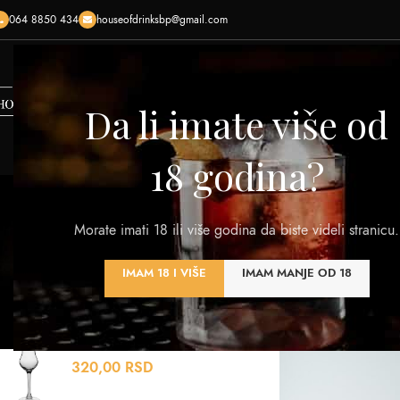
064 8850 434
houseofdrinksbp@gmail.com
HOME
SHOP
O NAMA
KONTAKTIRAJTE NAS
KREI
Da li imate više od
18 godina?
Fun
Morate imati 18 ili više godina da biste videli stranicu.
VINA
RAKIJA
VISKI
DESTILATI
PIVA
OST
IMAM 18 I VIŠE
IMAM MANJE OD 18
320 Products
108 Products
125 Products
201 Products
0 Products
7 Pro
NAJBOLJE OCENJENI
Početna
/
Proizvod P
CASA AVEIRO GRAPPA 9CL
320,00
RSD