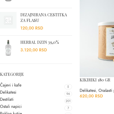
DIZAJNIRANA CESTITKA
ZA FLASU
120,00
RSD
HERBAL DZIN 39,0%
3.120,00
RSD
KATEGORIJE
KIKIRIKI 180 GR
Čajevi i kafe
5
Delikatesi
,
Orašasti
Delikatesi
96
620,00
RSD
Destilati
201
Ostali napici
7
Poklon kutije