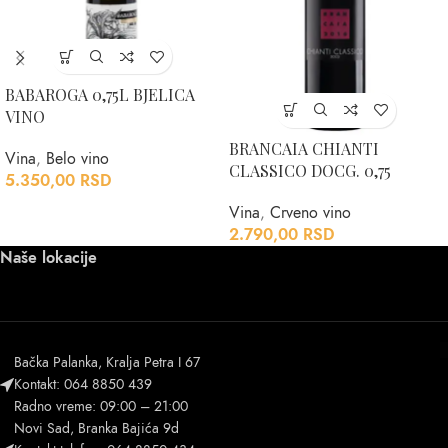
BABAROGA 0,75L BJELICA
VINO
BRANCAIA CHIANTI
Vina
,
Belo vino
CLASSICO DOCG. 0,75
5.350,00
RSD
Vina
,
Crveno vino
2.790,00
RSD
Naše lokacije
Bačka Palanka, Kralja Petra I 67
Kontakt: 064 8850 439
Radno vreme: 09:00 – 21:00
Novi Sad, Branka Bajića 9d