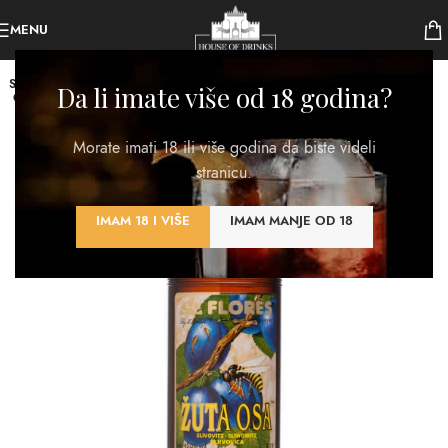
MENU
SOLD
Da li imate više od 18 godina?
OUT
Morate imati 18 ili više godina da biste videli
stranicu.
IMAM 18 I VIŠE
IMAM MANJE OD 18