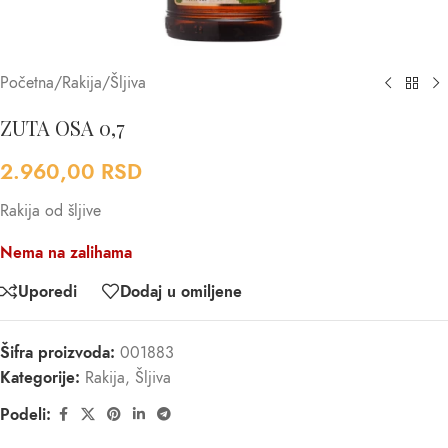
Početna
/
Rakija
/
Šljiva
ZUTA OSA 0,7
2.960,00
RSD
Rakija od šljive
Nema na zalihama
Uporedi
Dodaj u omiljene
Šifra proizvoda:
001883
Kategorije:
Rakija
,
Šljiva
Podeli: