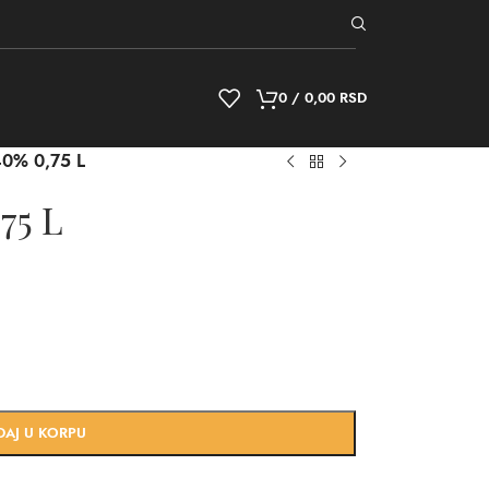
0
/
0,00
RSD
0% 0,75 L
75 L
DAJ U KORPU