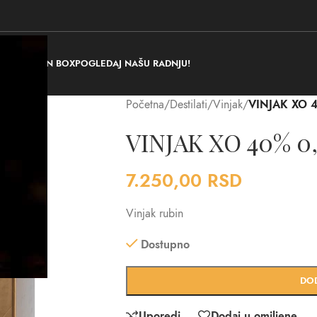
RAJ POKLON BOX
POGLEDAJ NAŠU RADNJU!
Početna
/
Destilati
/
Vinjak
/
VINJAK XO 4
VINJAK XO 40% 0,
7.250,00
RSD
Vinjak rubin
Dostupno
DO
Uporedi
Dodaj u omiljene