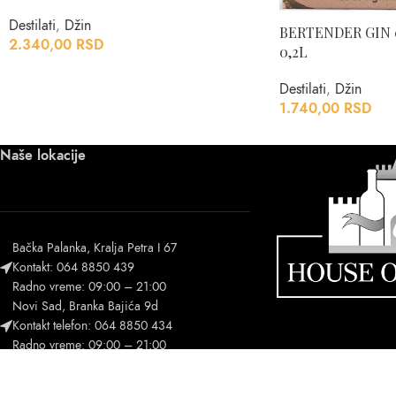
Destilati
,
Džin
BERTENDER GIN 0
2.340,00
RSD
0,2L
Destilati
,
Džin
1.740,00
RSD
Naše lokacije
Bačka Palanka, Kralja Petra I 67
Kontakt: 064 8850 439
Radno vreme: 09:00 – 21:00
Novi Sad, Branka Bajića 9d
Kontakt telefon: 064 8850 434
Radno vreme: 09:00 – 21:00