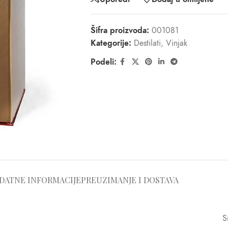
Šifra proizvoda:
001081
Kategorije:
Destilati
,
Vinjak
Podeli:
DATNE INFORMACIJE
PREUZIMANJE I DOSTAVA
S