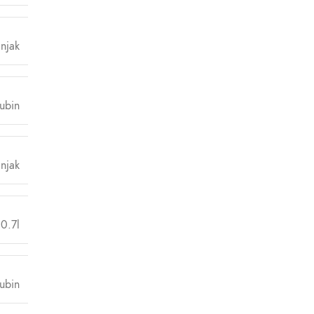
njak
rubin
njak
0.7l
ubin