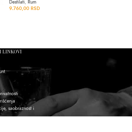
Destilati
,
Rum
Destilati
,
Džin
9.760,00
RSD
2.650,00
RSD
I LINKOVI
unt
rivatnosti
rišćenja
je, saobraznost i
a