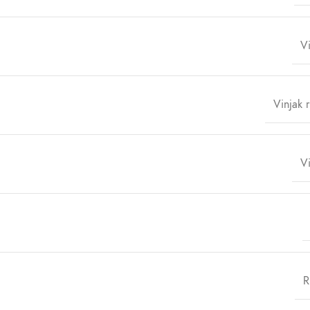
Vi
Vinjak 
Vi
R