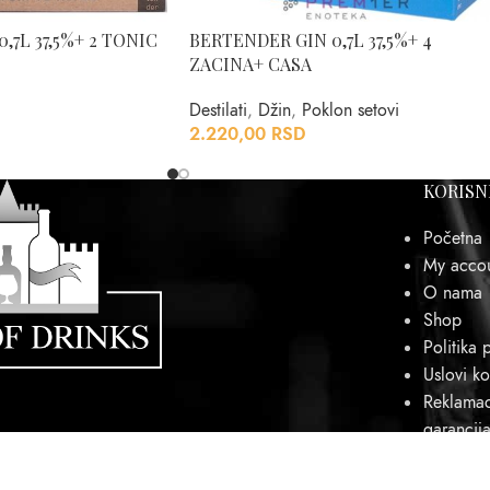
,7L 37,5%+ 2 TONIC
BERTENDER GIN 0,7L 37,5%+ 4
ZACINA+ CASA
Destilati
,
Džin
,
Poklon setovi
2.220,00
RSD
KORISN
Početna
My acco
O nama
Shop
Politika p
Uslovi ko
Reklamaci
garancij