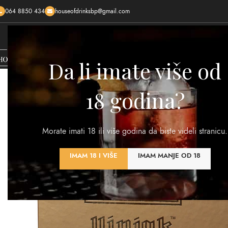
064 8850 434
houseofdrinksbp@gmail.com
HOME
SHOP
O NAMA
KONTAKTIRAJTE NAS
KREI
Da li imate više od
18 godina?
Morate imati 18 ili više godina da biste videli stranicu.
IMAM 18 I VIŠE
IMAM MANJE OD 18