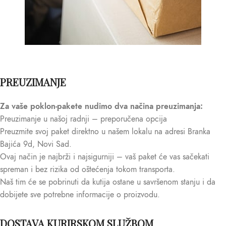
PREUZIMANJE
Za vaše poklon-pakete nudimo dva načina preuzimanja:
Preuzimanje u našoj radnji – preporučena opcija
Preuzmite svoj paket direktno u našem lokalu na adresi Branka
Bajića 9d, Novi Sad.
Ovaj način je najbrži i najsigurniji – vaš paket će vas sačekati
spreman i bez rizika od oštećenja tokom transporta.
Naš tim će se pobrinuti da kutija ostane u savršenom stanju i da
dobijete sve potrebne informacije o proizvodu.
DOSTAVA KURIRSKOM SLUŽBOM