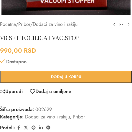
Početna
/
Pribor
/
Dodaci za vino i rakiju
VB SET TOCILICA I VAC.STOP
990,00
RSD
Dostupno
DODAJ U KORPU
Uporedi
Dodaj u omiljene
Šifra proizvoda:
002629
Kategorije:
Dodaci za vino i rakiju
,
Pribor
Podeli: