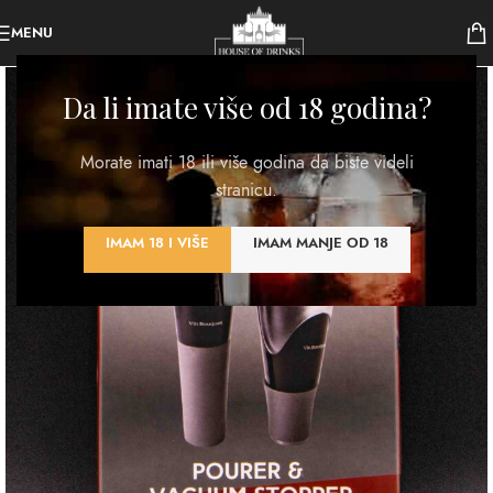
MENU
Da li imate više od 18 godina?
Morate imati 18 ili više godina da biste videli
stranicu.
IMAM 18 I VIŠE
IMAM MANJE OD 18