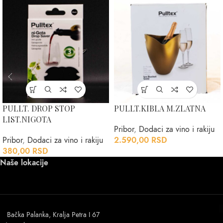
PULLT. DROP STOP
PULLT.KIBLA M.ZLATNA
LIST.NIGOTA
Pribor
,
Dodaci za vino i rakiju
Pribor
,
Dodaci za vino i rakiju
2.590,00
RSD
380,00
RSD
Naše lokacije
Bačka Palanka, Kralja Petra I 67