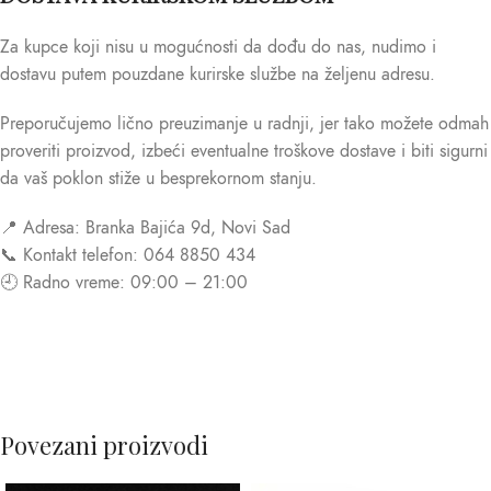
Za kupce koji nisu u mogućnosti da dođu do nas, nudimo i
dostavu putem pouzdane kurirske službe na željenu adresu.
Preporučujemo lično preuzimanje u radnji, jer tako možete odmah
proveriti proizvod, izbeći eventualne troškove dostave i biti sigurni
da vaš poklon stiže u besprekornom stanju.
📍 Adresa: Branka Bajića 9d, Novi Sad
📞 Kontakt telefon: 064 8850 434
🕘 Radno vreme: 09:00 – 21:00
Povezani proizvodi