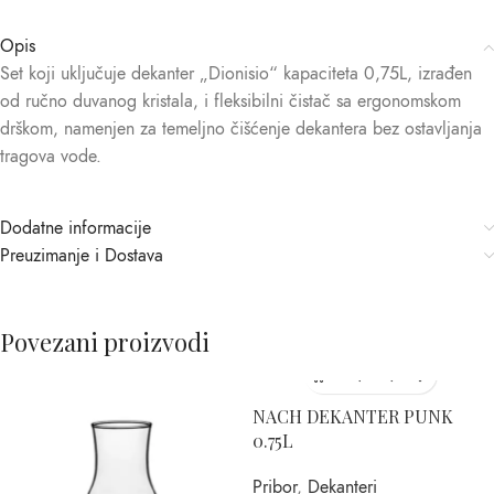
Opis
Set koji uključuje dekanter „Dionisio“ kapaciteta 0,75L, izrađen
od ručno duvanog kristala, i fleksibilni čistač sa ergonomskom
drškom, namenjen za temeljno čišćenje dekantera bez ostavljanja
tragova vode.
Dodatne informacije
Preuzimanje i Dostava
Povezani proizvodi
NACH DEKANTER PUNK
0.75L
Pribor
,
Dekanteri