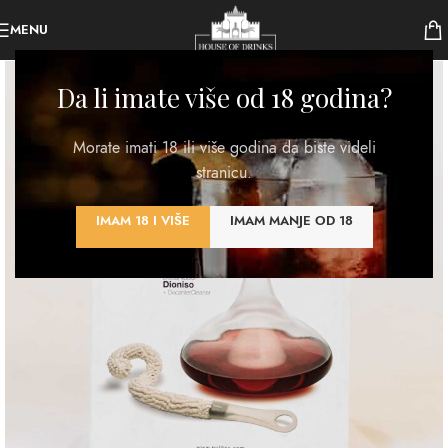
MENU
Da li imate više od 18 godina?
Morate imati 18 ili više godina da biste videli
stranicu.
IMAM 18 I VIŠE
IMAM MANJE OD 18