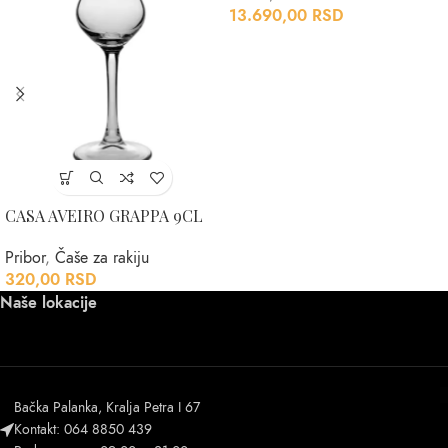
13.690,00
RSD
CASA AVEIRO GRAPPA 9CL
Pribor
,
Čaše za rakiju
320,00
RSD
Naše lokacije
Bačka Palanka, Kralja Petra I 67
Kontakt: 064 8850 439