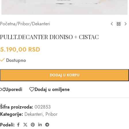
Početna
/
Pribor
/
Dekanteri
PULLT.DECANTER DIONISO + CISTAC
5.190,00
RSD
Dostupno
DODAJ U KORPU
Uporedi
Dodaj u omiljene
Šifra proizvoda:
002853
Kategorije:
Dekanteri
,
Pribor
Podeli: