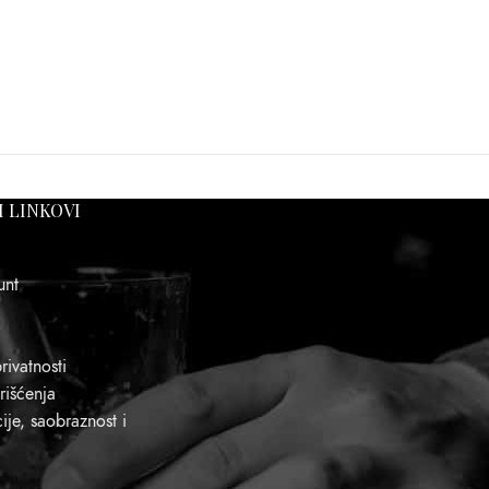
I LINKOVI
unt
rivatnosti
rišćenja
je, saobraznost i
a