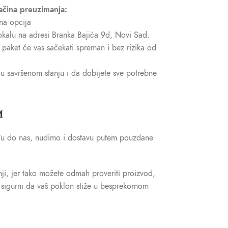
ačina preuzimanja:
na opcija
okalu na adresi Branka Bajića 9d, Novi Sad.
š paket će vas sačekati spreman i bez rizika od
 u savršenom stanju i da dobijete sve potrebne
M
đu do nas, nudimo i dostavu putem pouzdane
ji, jer tako možete odmah proveriti proizvod,
i sigurni da vaš poklon stiže u besprekornom