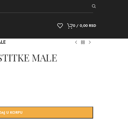
0
/
0,00
RSD
ALE
STITKE MALE
DAJ U KORPU