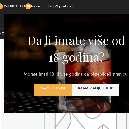
064 8850 434
houseofdrinksbp@gmail.com
HOME
SHOP
O NAMA
KONTAKTIRAJTE NAS
KREI
Da li imate više od
18 godina?
Morate imati 18 ili više godina da biste videli stranicu.
IMAM 18 I VIŠE
IMAM MANJE OD 18