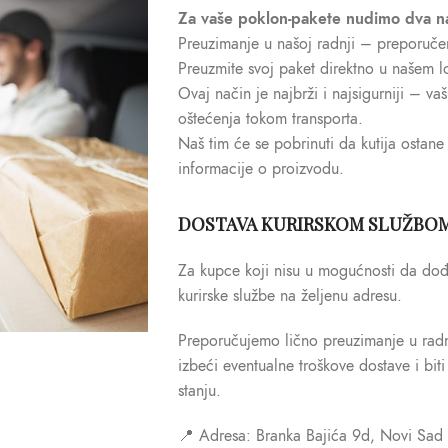
Za vaše poklon-pakete nudimo dva n
Preuzimanje u našoj radnji – preporuče
Preuzmite svoj paket direktno u našem l
Ovaj način je najbrži i najsigurniji – va
oštećenja tokom transporta.
Naš tim će se pobrinuti da kutija ostane
informacije o proizvodu.
DOSTAVA KURIRSKOM SLUŽBO
Za kupce koji nisu u mogućnosti da do
kurirske službe na željenu adresu.
Preporučujemo lično preuzimanje u radn
izbeći eventualne troškove dostave i bit
stanju.
📍 Adresa: Branka Bajića 9d, Novi Sad