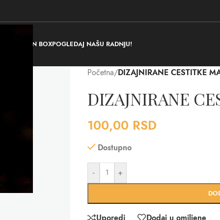
RAJ POKLON BOX
POGLEDAJ NAŠU RADNJU!
Početna
/
DIZAJNIRANE CESTITKE M
DIZAJNIRANE CE
100,00
RSD
Dostupno
-
+
DO
Uporedi
Dodaj u omiljene