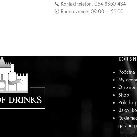
📞 Kontakt telefon: 064 8850 434
🕘 Radno vreme: 09:00 – 21:00
KORISN
Početna
My acco
O nama
Shop
Politika p
Uslovi ko
Reklamaci
garancij